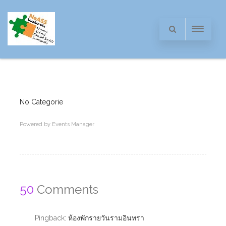
No Categorie
Powered by
Events Manager
50
Comments
Pingback:
ห้องพักรายวันรามอินทรา