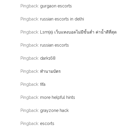
Pingback:
gurgaon escorts
Pingback:
russian escorts in delhi
Pingback:
Lsm99 เว็บแทงบอลไม่มีขั้นต่ำ ค่าน้ำดีที่สุด
Pingback:
russian escorts
Pingback:
dark168
Pingback:
ทำนามบัตร
Pingback:
fifa
Pingback:
more helpful hints
Pingback:
grayzone hack
Pingback:
escorts