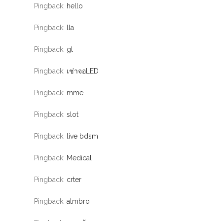
Pingback:
hello
Pingback:
lla
Pingback:
gl
Pingback:
เช่าจอLED
Pingback:
mme
Pingback:
slot
Pingback:
live bdsm
Pingback:
Medical
Pingback:
crter
Pingback:
almbro